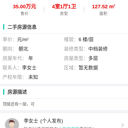
35.00万元
4
室
1
厅
1
卫
127.52 m
2
售价
房型
面积
二手房源信息
单价：
元/m
楼层：
6 楼/层
2
朝向：
朝北
装修类型：
中档装修
房屋年代：
年
房屋类型：
多层
联系人：
李女士
区域：
暂无数据
产权年限：
未知
房源描述
顶层还有一层，可
李女士
(个人发布)