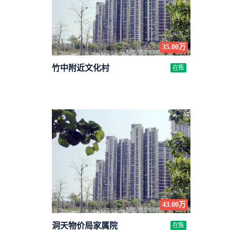
35.00万
竹中附近文化村
在售
43.00万
洞天物价局家属院
在售