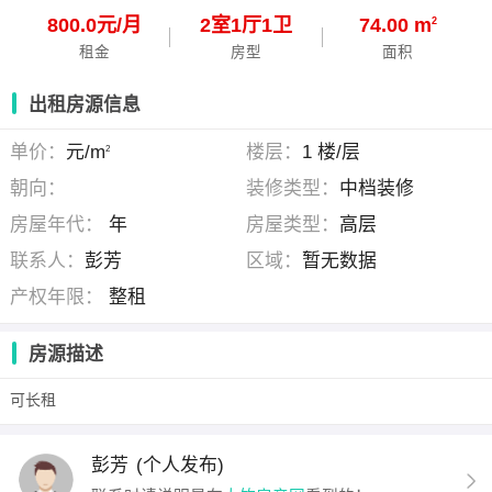
800.0元/月
2
室
1
厅
1
卫
74.00 m
2
租金
房型
面积
出租房源信息
单价：
元/m
楼层：
1 楼/层
2
朝向：
装修类型：
中档装修
房屋年代：
年
房屋类型：
高层
联系人：
彭芳
区域：
暂无数据
产权年限：
整租
房源描述
可长租
彭芳
(个人发布)